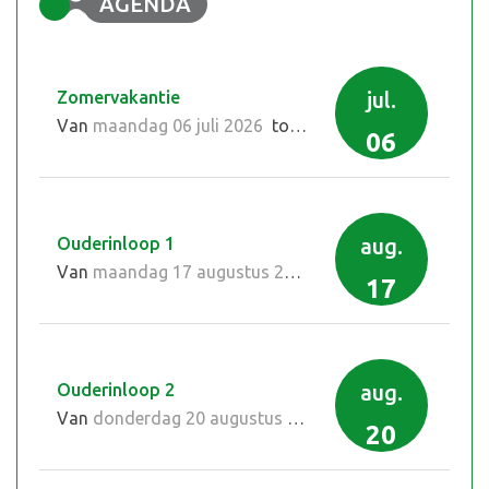
AGENDA
Zomervakantie
jul.
Van
maandag 06 juli 2026
tot en met
vrijdag 14 augu
06
Ouderinloop 1
aug.
Van
maandag 17 augustus 2026
-
06:30
uur tot
06:45
u
17
Ouderinloop 2
aug.
Van
donderdag 20 augustus 2026
-
06:30
uur tot
06:4
20