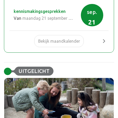
kennismakingsgesprekken
sep.
Van
maandag 21 september 2026
tot en met
vrijdag 
21
Bekijk maandkalender
UITGELICHT