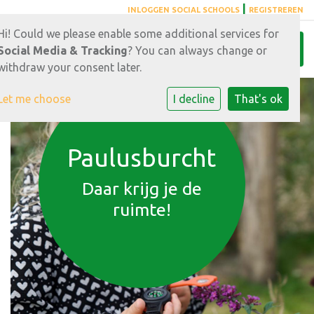
|
INLOGGEN SOCIAL SCHOOLS
REGISTREREN
Hi! Could we please enable some additional services for
Toggl
Social Media & Tracking
? You can always change or
withdraw your consent later.
Let me choose
I decline
That's ok
Paulusburcht
Daar krijg je de
ruimte!