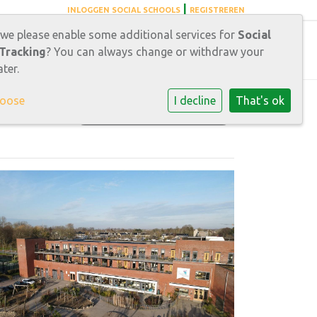
|
INLOGGEN SOCIAL SCHOOLS
REGISTREREN
 we please enable some additional services for
Social
ische informatie
Contact
Tracking
? You can always change or withdraw your
ter.
hoose
I decline
That's ok
CONTACTGEGEVENS