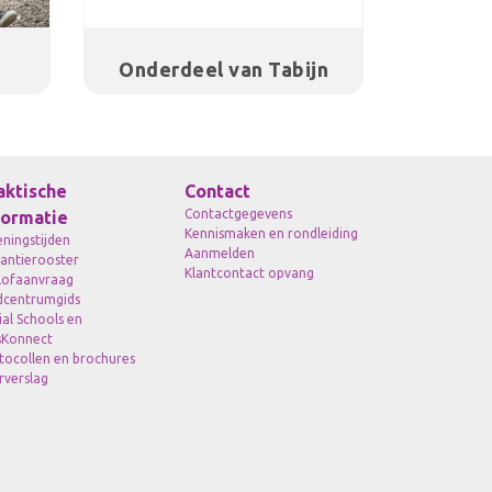
Onderdeel van Tabijn
aktische
Contact
Contactgegevens
formatie
Kennismaken en rondleiding
ningstijden
Aanmelden
antierooster
Klantcontact opvang
lofaanvraag
dcentrumgids
ial Schools en
sKonnect
tocollen en brochures
rverslag