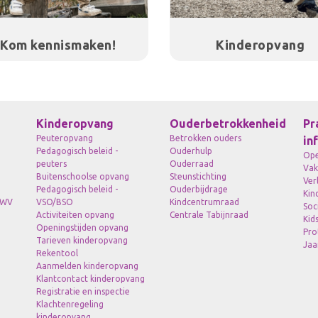
Kom kennismaken!
Kinderopvang
Kinderopvang
Ouderbetrokkenheid
Pr
Peuteropvang
Betrokken ouders
in
Pedagogisch beleid -
Ouderhulp
Ope
peuters
Ouderraad
Vak
Buitenschoolse opvang
Steunstichting
Ver
Pedagogisch beleid -
Ouderbijdrage
Kin
SWV
VSO/BSO
Kindcentrumraad
Soc
Activiteiten opvang
Centrale Tabijnraad
Kid
Openingstijden opvang
Pro
Tarieven kinderopvang
Jaa
Rekentool
Aanmelden kinderopvang
Klantcontact kinderopvang
Registratie en inspectie
Klachtenregeling
kinderopvang