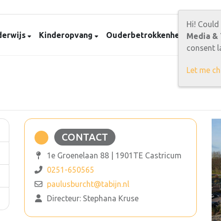
Hi! Could
erwijs
Kinderopvang
Ouderbetrokkenheid
Prakt
Media & 
consent la
Let me c
CONTACT
1e Groenelaan 88 | 1901TE Castricum
0251-650565
paulusburcht@tabijn.nl
Directeur: Stephana Kruse